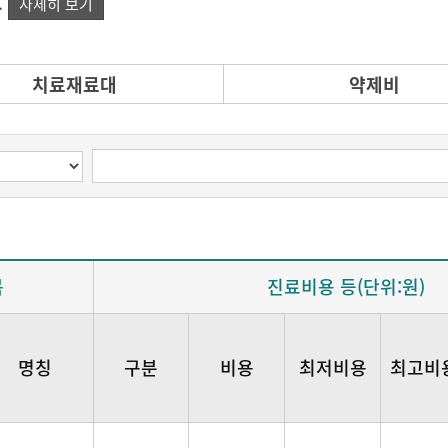
.
자세히 보기
치료재료대
약제비
목
진료비용 등(단위:원)
명칭
구분
비용
최저비용
최고비