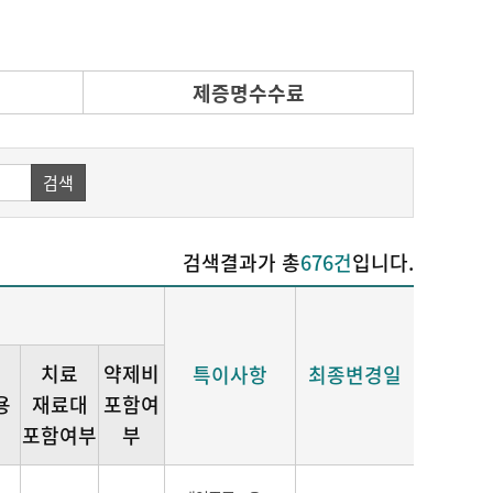
제증명수수료
검색
검색결과가 총
676건
입니다.
치료
약제비
특이사항
최종변경일
용
재료대
포함여
포함여부
부