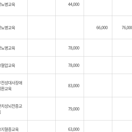
당뇨병교육
44,000
당뇨병교육
66,000
76,00
당뇨병교육
78,000
고혈압교육
78,000
유전성대사장애
83,000
질환교육
난치성뇌전증교
79,000
육
고지혈증교육
63,000