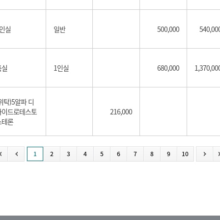
1인실
일반
500,000
540,00
특실
1인실
680,000
1,370,00
위탁)5알파 디
하이드로테스토
216,000
스테론
1
2
3
4
5
6
7
8
9
10