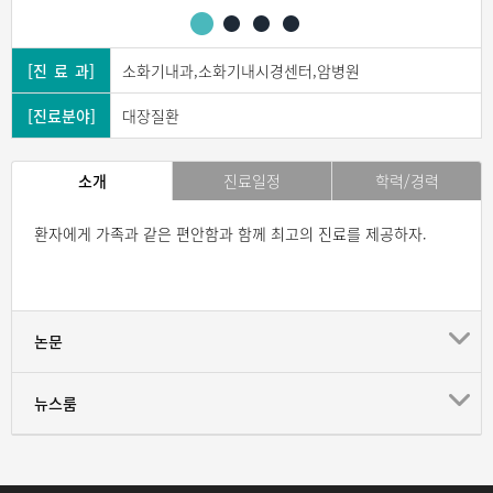
[진 료 과]
소화기내과,소화기내시경센터,암병원
[진료분야]
대장질환
소개
진료일정
학력/경력
환자에게 가족과 같은 편안함과 함께 최고의 진료를 제공하자.
논문
뉴스룸