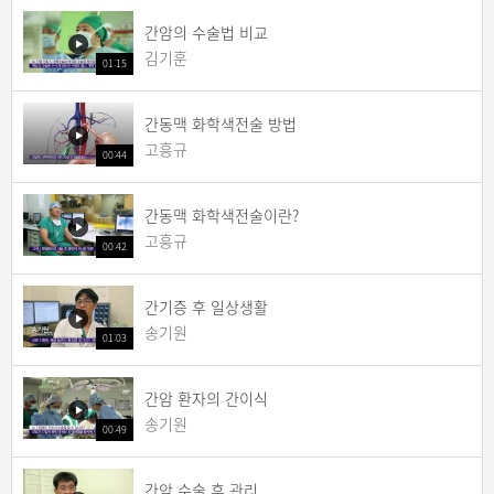
간암의 수술법 비교
김기훈
01:15
간동맥 화학색전술 방법
고흥규
00:44
간동맥 화학색전술이란?
고흥규
00:42
간기증 후 일상생활
송기원
01:03
간암 환자의 간이식
송기원
00:49
간암 수술 후 관리