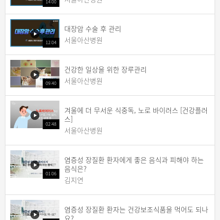
14:00
대장암 수술 후 관리
서울아산병원
12:04
건강한 일상을 위한 장루관리
서울아산병원
09:40
겨울에 더 무서운 식중독, 노로 바이러스 [건강플러
스]
02:48
서울아산병원
염증성 장질환 환자에게 좋은 음식과 피해야 하는
음식은?
01:06
김지연
염증성 장질환 환자는 건강보조식품을 먹어도 되나
요?