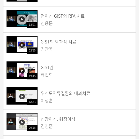
전이성 GIST의 RFA 치료
신용문
18:01
GIST의 외과적 치료
김찬욱
22:15
GIST란
류민희
19:45
위식도역류질환의 내과치료
이정훈
18:23
신장이식, 췌장이식
김영훈
29:16