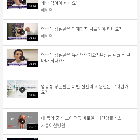
계속 먹어야 하나요?
01:14
예병덕
염증성 장질환은 언제까지 치료해야 하나요?
예병덕
01:13
염증성 장질환은 유전병인가요? 유전될 확률은 얼
마나 되나요?
01:16
염증성 장질환은 어떤 질환이고 원인은 무엇인가
요?
01:16
내 몸의 중심 코어운동 바로알기 [건강플러스]
서울아산병원
02:47