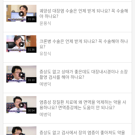
궤양성 대장염 수술은 언제 받게 되나요? 꼭 수술해
야 하나요?
01:16
윤용식
크론병 수술은 언제 받게 되나요? 꼭 수술해야 하나
요?
01:36
유창식
증상도 없고 상태가 좋은데도 대장내시경이나 소장
촬영 검사를 해야 하나요?
01:10
예병덕
염증성 장질환 치료에 왜 면역을 억제하는 약을 사
용하나요? 면역증강제는 도움이 안 되나요?
00:54
예병덕
증상도 없고 검사에서 장의 염증이 좋아져도 약을