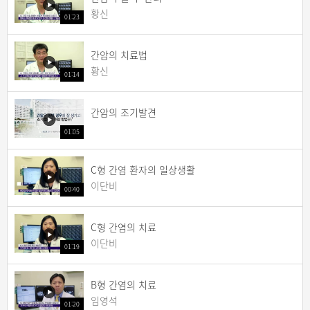
황신
01:23
간암의 치료법
황신
01:14
간암의 조기발견
01:05
C형 간염 환자의 일상생활
이단비
00:40
C형 간염의 치료
이단비
01:19
B형 간염의 치료
임영석
01:20