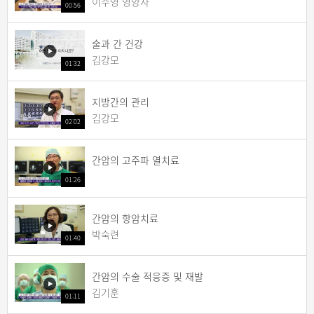
이주영 영양사
00:56
술과 간 건강
김강모
01:32
지방간의 관리
김강모
02:02
간암의 고주파 열치료
01:26
간암의 항암치료
박숙련
01:40
간암의 수술 적응증 및 재발
김기훈
01:11