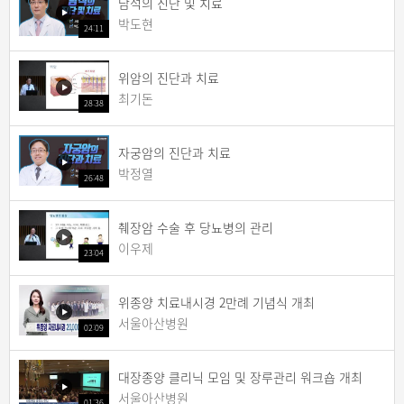
담석의 진단 및 치료
박도현
24:11
위암의 진단과 치료
최기돈
28:38
자궁암의 진단과 치료
박정열
26:48
췌장암 수술 후 당뇨병의 관리
이우제
23:04
위종양 치료내시경 2만례 기념식 개최
서울아산병원
02:09
대장종양 클리닉 모임 및 장루관리 워크숍 개최
서울아산병원
01:36