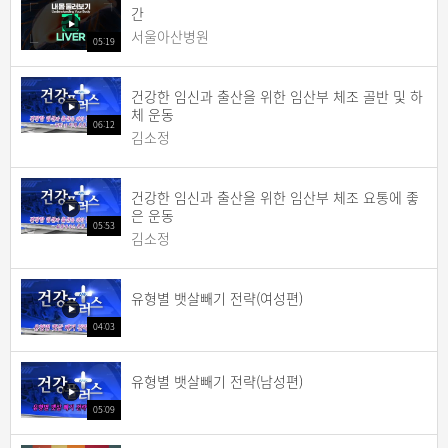
간
서울아산병원
05:19
건강한 임신과 출산을 위한 임산부 체조 골반 및 하
체 운동
06:12
김소정
건강한 임신과 출산을 위한 임산부 체조 요통에 좋
은 운동
05:53
김소정
유형별 뱃살빼기 전략(여성편)
04:03
유형별 뱃살빼기 전략(남성편)
05:09