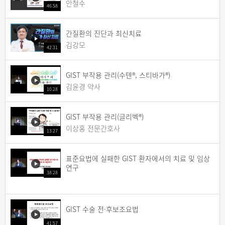
안철수
46:58
간질환의 진단과 최신치료
김강모
42:31
GIST 부작용 관리(수텐®, 스티바가®)
김윤경 약사
10:28
GIST 부작용 관리(글리벡®)
이상홍 전문간호사
13:27
표준요법에 실패한 GIST 환자에서의 치료 및 임상
연구
38:28
GIST 수술 전·후보조요법
41:57