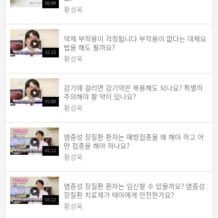
00:49
황성욱
약제 부작용이 걱정됩니다 부작용이 없다는 대체요
법을 해도 될까요?
01:15
황성욱
감기에 걸리면 감기약은 복용해도 되나요? 특별히
주의해야 할 약이 있나요?
01:00
황성욱
염증성 장질환 환자는 예방접종을 왜 해야 하고 어
떤 접종을 해야 하나요?
01:12
황성욱
염증성 장질환 환자는 임신할 수 있을까요? 염증성
장질환 치료제가 태아에게 안전한가요?
01:12
황성욱