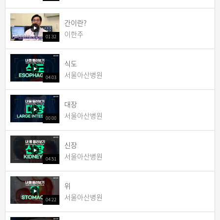
간이란?
이한주
01:32
식도
서울아산병원
04:03
대장
서울아산병원
00:00
신장
서울아산병원
04:51
위
서울아산병원
04:22