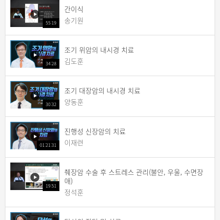
간이식
송기원
55:19
조기 위암의 내시경 치료
김도훈
34:28
조기 대장암의 내시경 치료
양동훈
30:32
진행성 신장암의 치료
이재련
01:21:31
췌장암 수술 후 스트레스 관리(불안, 우울, 수면장
애)
19:51
정석훈