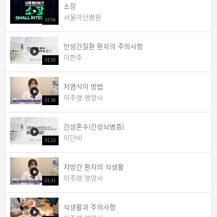
소장
서울아산병원
03:56
만성간질환 환자의 주의사항
이한주
01:55
저염식이 방법
이주영 영양사
01:36
간성혼수(간성뇌병증)
이단비
01:23
지방간 환자의 식생활
이주영 영양사
01:31
식생활과 주의사항