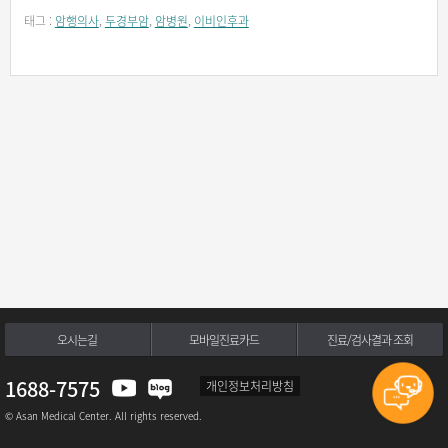
태그 :
암행의사
,
두경부암
,
암병원
,
이비인후과
오시는길
모바일진료카드
진료/검사결과 조회
1688-7575
개인정보처리방침
© Asan Medical Center. All rights reserved.