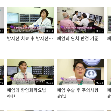
:41
00:34
00:36
방사선 치료 후 방사선 잔존량
폐암의 완치 판정 기준
폐
:46
00:35
00:33
폐암의 항암화학요법
폐암 수술 후 주의사항
폐
이대호
김형렬
김