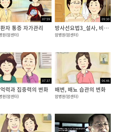
07:59
09:30
환자 통증 자가관리
방사선요법3_설사, 비뇨생식기 변화
병원(암센터)
암병원(암센터)
07:37
06:46
억력과 집중력의 변화
배변, 배뇨 습관의 변화
병원(암센터)
암병원(암센터)