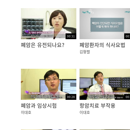
00:31
00
폐암은 유전되나요?
폐암환자의 식사요법
김형렬
00:28
00
폐암과 임상시험
항암치료 부작용
이대호
이대호