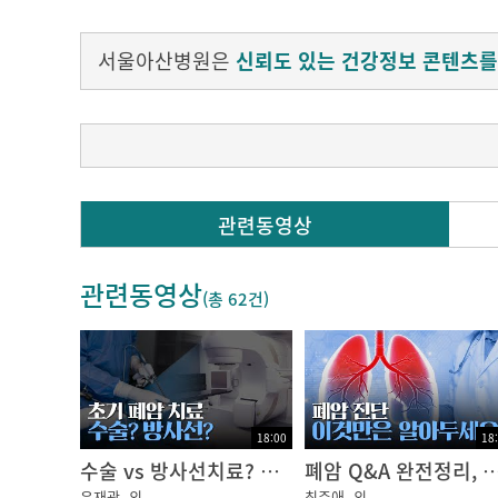
서울아산병원은
신뢰도 있는 건강정보 콘텐츠를
Q. 폐암의 진단을 위한 검사에는 무엇이 있나요
관련동영상
일반적으로 흉부 X-선 검사 및 흉부 전산화 단층
관련동영상
그 병변이 폐암인지 아닌지를 확인하기 위해서
(총
62건
)
경피적 조직검사를 시행하게 됩니다
두 가지 방법으로 확인되지 않으면을 경우에는
환자에 따라 폐병변보다 전이된 곳의 조직검사
폐암이 확인된 후에는 치료 방향을 결정하기 위
18:00
18
전신 양전자단층촬영(PET), 전신 뼈 스캔, 뇌
수술 vs 방사선치료? 초기 폐암 환자의 상황별 치료법 정리!｜암행의사
폐암 Q&A 완전정리, 진단 전 꼭 알아야 할 모든
윤재광
외
최주애
외