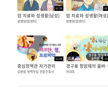
07:39
08
암 치료와 성생활(남성)
암 치료와 성생활(여성
암병원(암센터)
암병원(암센터)
13:59
16
중심정맥관 자가관리
경구용 항암제의 
김현림 정맥주입 전문간호사
이대호