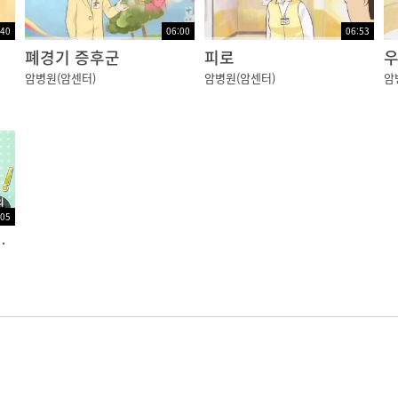
:40
06:00
06:53
)
폐경기 증후군
피로
우
암병원(암센터)
암병원(암센터)
암
:05
올바른 복용