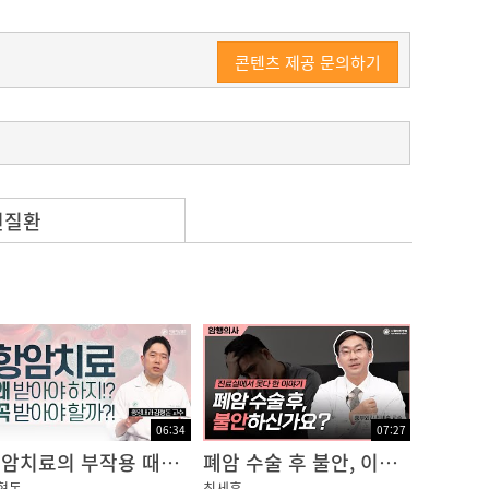
콘텐츠 제공 문의하기
련질환
06:34
07:27
항암치료의 부작용 때문에 치료를 망설이고 계신가요?
폐암 수술 후 불안, 이렇게 다스리자!
형돈
최세훈