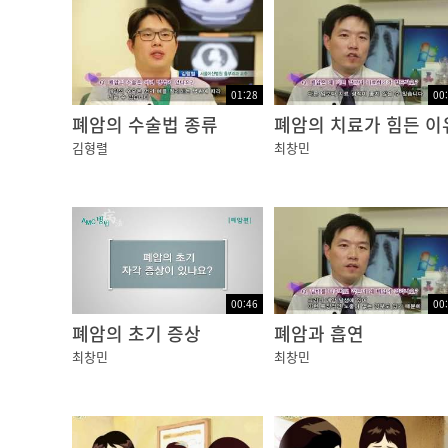
01:28
00
폐암의 수술법 종류
폐암의 치료가 힘든 이
김형렬
최창민
00:46
00
폐암의 초기 증상
폐암과 흡연
최창민
최창민