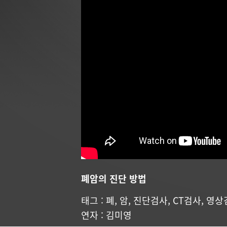
폐암의 진단 방법
태그 :
폐
,
암
,
진단검사
,
CT검사
,
영상
연자 :
김미영