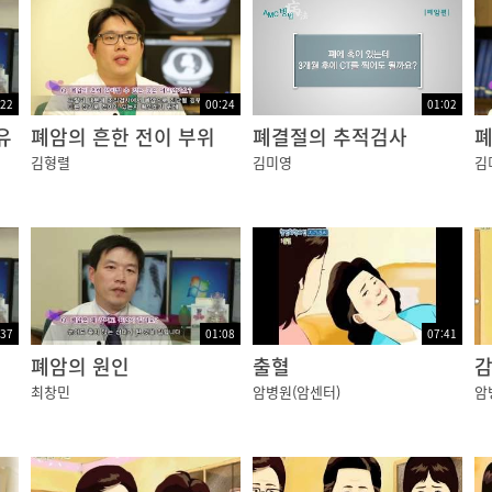
:22
00:24
01:02
유
폐암의 흔한 전이 부위
폐결절의 추적검사
폐
김형렬
김미영
김
:37
01:08
07:41
폐암의 원인
출혈
최창민
암병원(암센터)
암