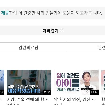
 제공
하여 더 건강한 사회 만들기에 도움이 되고자 합니다.
자막열기
?
관련의료진
관
촬영(CT)을 통해 폐암이 의심되는 병변을 확인할 수 있고,
는 기관지 내시경을 통해 조직검사를 시행하거나
 수술적인 방법으로 조직검사를 시행하기도 합니다
가 쉬운 경우 전이 부위에서 조직검사를 시행하기도 합니다
해 병기 판정을 위한
:48
15:36
09:24
 자기공명영상(MRI)을 시행하여 다른 부위 전이를 확인합니다
 것!｜암행의사
폐암, 수술 전에 왜 항암치료를 할까?｜암행의사
암 환자의 임신, 임신 후에 재발된 암... 어떻게 해야할까요?
윤신교
외
이사라
김