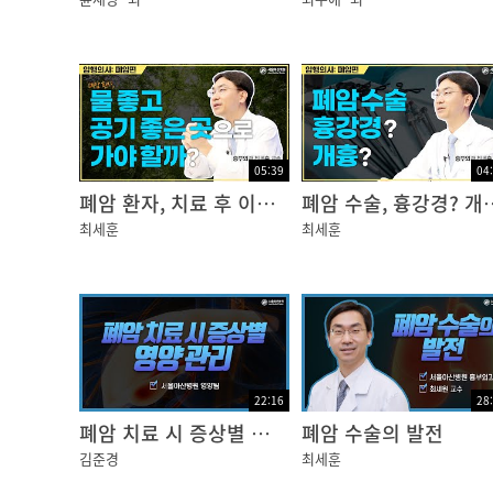
김미영 교수 / 서울아산병원 영상의학과
05:39
04
폐암 환자, 치료 후 이렇게 살아가자
폐암 수술, 
최세훈
최세훈
22:16
28
폐암 치료 시 증상별 영양관리
폐암 수술의 발전
김준경
최세훈