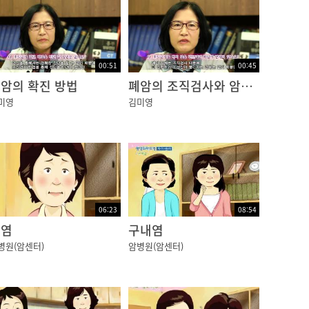
00:51
00:45
암의 확진 방법
폐암의 조직검사와 암의 확산
미영
김미영
06:23
08:54
감염
구내염
병원(암센터)
암병원(암센터)