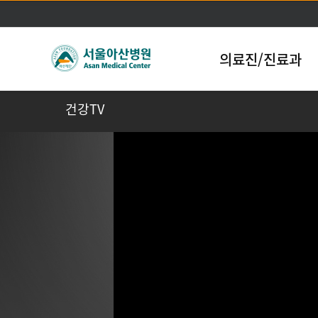
의료진/진료과
건강TV