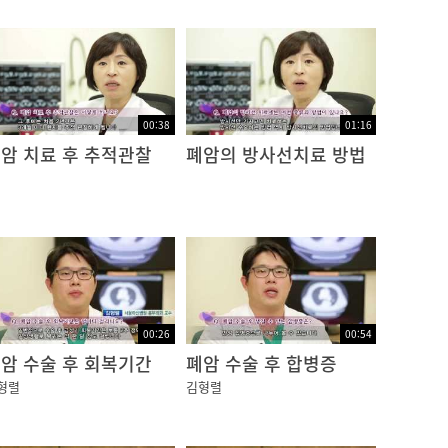
00:38
01:16
암 치료 후 추적관찰
폐암의 방사선치료 방법
00:26
00:54
암 수술 후 회복기간
폐암 수술 후 합병증
형렬
김형렬