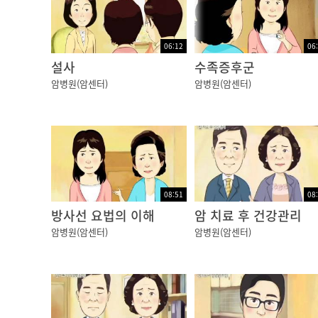
06:12
06
설사
수족증후군
암병원(암센터)
암병원(암센터)
08:51
08
방사선 요법의 이해
암 치료 후 건강관리
암병원(암센터)
암병원(암센터)