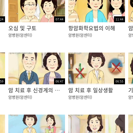
:24
07:44
11:44
오심 및 구토
항암화학요법의 이해
암
암병원(암센터)
암병원(암센터)
암
:59
06:47
06:55
암 치료 후 신경계의 변화 (말초신경병증)
암 치료 후 일상생활
기
암병원(암센터)
암병원(암센터)
암