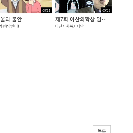
08:11
05:22
울과 불안
제7회 아산의학상 임상의학부문 "폐 안에 숨겨진 진실을 찾다!"
병원(암센터)
아산사회복지재단
목록