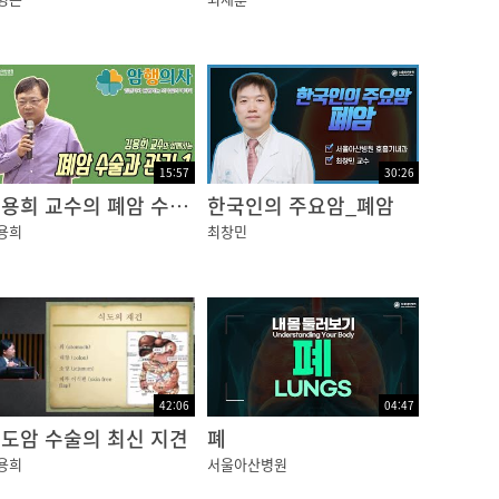
15:57
30:26
김용희 교수의 폐암 수술과 관리 1편
한국인의 주요암_폐암
용희
최창민
42:06
04:47
도암 수술의 최신 지견
폐
용희
서울아산병원