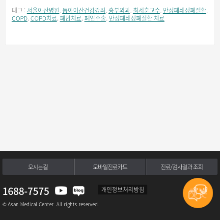
태그 :
서울아산병원
,
동아아산건강강좌
,
흉부외과
,
최세훈교수
,
만성폐쇄성폐질환
,
COPD
,
COPD치료
,
폐암치료
,
폐암수술
,
만성폐쇄성폐질환 치료
오시는길
모바일진료카드
진료/검사결과 조회
1688-7575
개인정보처리방침
© Asan Medical Center. All rights reserved.