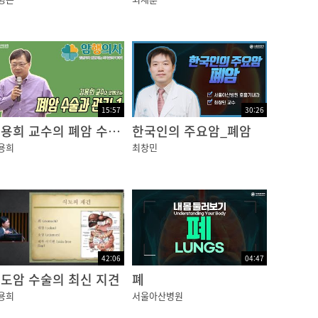
15:57
30:26
김용희 교수의 폐암 수술과 관리 1편
한국인의 주요암_폐암
용희
최창민
42:06
04:47
도암 수술의 최신 지견
폐
용희
서울아산병원