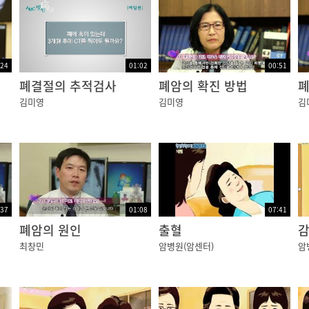
:24
01:02
00:51
폐결절의 추적검사
폐암의 확진 방법
김미영
김미영
김
:37
01:08
07:41
폐암의 원인
출혈
최창민
암병원(암센터)
암