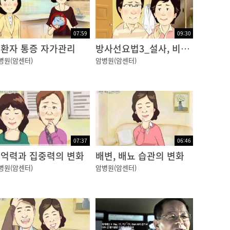
07:59
09:30
환자 통증 자가관리
방사선요법3_설사, 비뇨생식기 변화
병원(암센터)
암병원(암센터)
07:37
06:46
억력과 집중력의 변화
배변, 배뇨 습관의 변화
병원(암센터)
암병원(암센터)