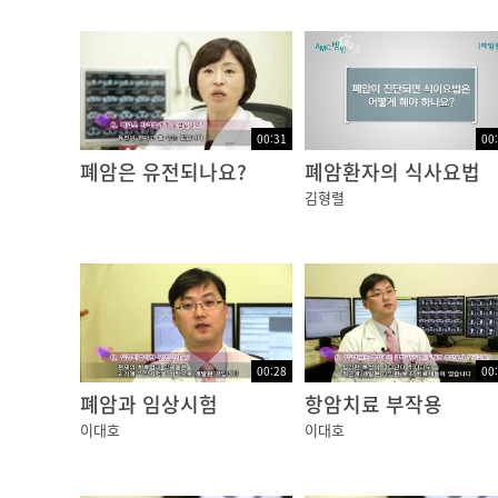
00:31
00
폐암은 유전되나요?
폐암환자의 식사요법
김형렬
00:28
00
폐암과 임상시험
항암치료 부작용
이대호
이대호