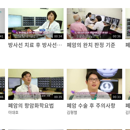
:41
00:34
00:36
방사선 치료 후 방사선 잔존량
폐암의 완치 판정 기준
폐
:46
00:35
00:33
폐암의 항암화학요법
폐암 수술 후 주의사항
폐
이대호
김형렬
김