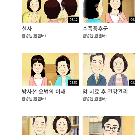
06:12
06
설사
수족증후군
암병원(암센터)
암병원(암센터)
08:51
08
방사선 요법의 이해
암 치료 후 건강관리
암병원(암센터)
암병원(암센터)