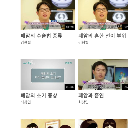
01:28
00
폐암의 수술법 종류
폐암의 흔한 전이 부위
김형렬
김형렬
00:46
00
폐암의 초기 증상
폐암과 흡연
최창민
최창민