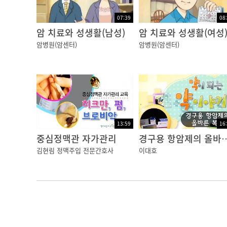
07:39
08
암 치료와 성생활(남성)
암 치료와 성생활(여성
암병원(암센터)
암병원(암센터)
13:59
16
중심정맥관 자가관리
경구용 항암제의 
김현림 정맥주입 전문간호사
이대호