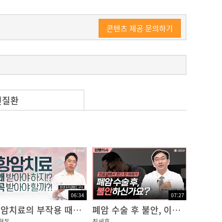
콘텐츠 제공 문의하기
련질환
06:34
07:27
항암치료의 부작용 때문에 치료를 망설이고 계신가요?
폐암 수술 후 불안, 이렇게 다스리자!
형돈
최세훈