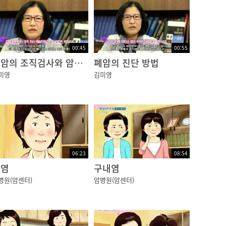
00:45
00:55
폐암의 조직검사와 암의 확산
폐암의 진단 방법
미영
김미영
06:23
08:54
감염
구내염
병원(암센터)
암병원(암센터)