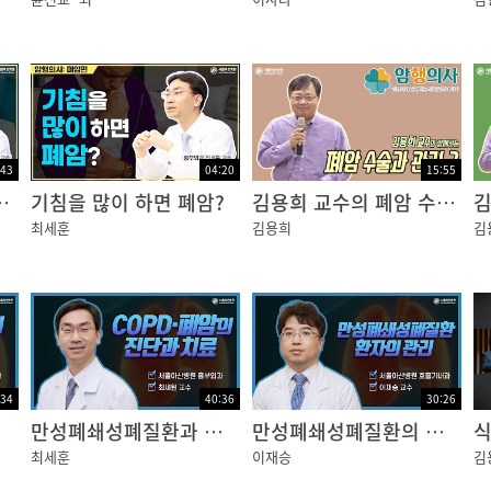
:43
04:20
15:55
흉강경? 개흉?
기침을 많이 하면 폐암?
김용희 교수의 폐암 수술과 관리 2편
최세훈
김용희
김
:34
40:36
30:26
만성폐쇄성폐질환과 폐암의 수술적 치료
만성폐쇄성폐질환의 진단과 치료
식
최세훈
이재승
김