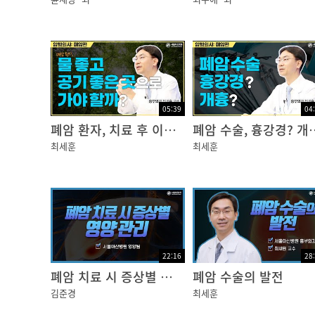
05:39
04
폐암 환자, 치료 후 이렇게 살아가자
폐암 수술, 
최세훈
최세훈
22:16
28
폐암 치료 시 증상별 영양관리
폐암 수술의 발전
김준경
최세훈