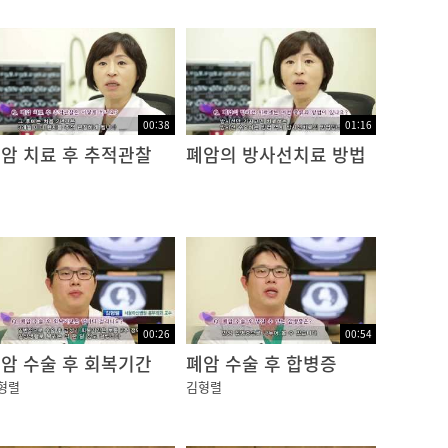
00:38
01:16
암 치료 후 추적관찰
폐암의 방사선치료 방법
00:26
00:54
암 수술 후 회복기간
폐암 수술 후 합병증
형렬
김형렬