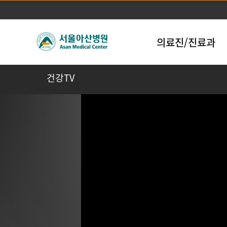
의료진/진료과
건강TV