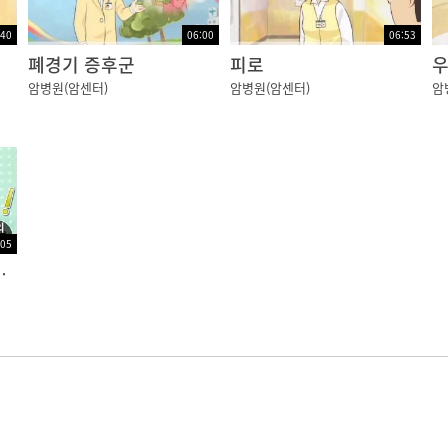
:40
06:00
06:53
)
폐경기 증후군
피로
우
암병원(암센터)
암병원(암센터)
암
:05
올바른 복용