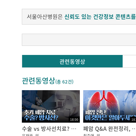
서울아산병원은
신뢰도 있는 건강정보 콘텐츠를
Q. 폐암은 왜 다른 암보다 치료하기가 힘든가요
관련동영상
폐암 초기에는 대부분 증상이 없어, 건강검진
관련동영상
따라서 환자가 증상이 나타나 병원을 방문하는 
(총
62건
)
다른 암보다 치료 성적이 좋지 않을 수 있습니
김형렬 교수 / 서울아산병원 흉부외과
18:00
18
수술 vs 방사선치료? 초기 폐암 환자의 상황별 치료법 정리!｜암행의사
폐암 Q&A 완전정리, 진단 전 꼭 알아야 할 모든
윤재광
외
최주애
외