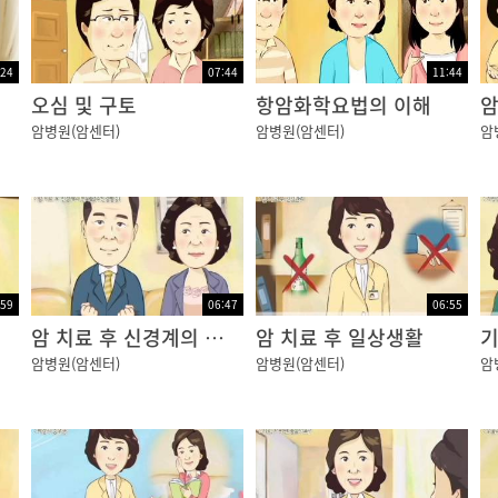
:24
07:44
11:44
오심 및 구토
항암화학요법의 이해
암
암병원(암센터)
암병원(암센터)
암
:59
06:47
06:55
암 치료 후 신경계의 변화 (말초신경병증)
암 치료 후 일상생활
기
암병원(암센터)
암병원(암센터)
암