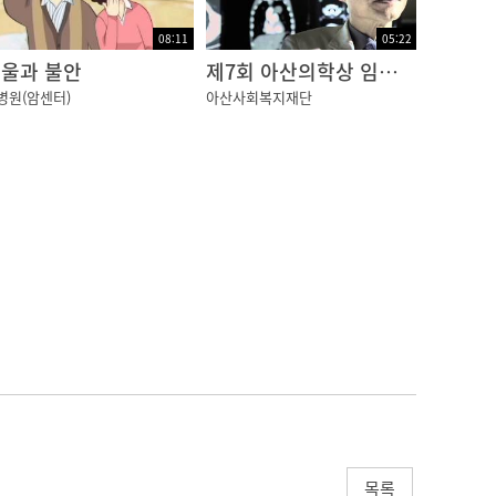
08:11
05:22
울과 불안
제7회 아산의학상 임상의학부문 "폐 안에 숨겨진 진실을 찾다!"
병원(암센터)
아산사회복지재단
목록