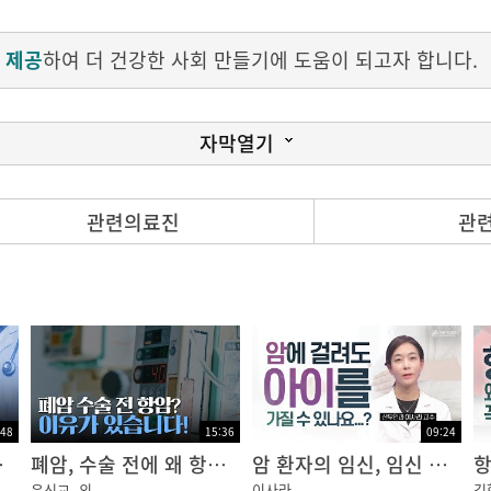
 제공
하여 더 건강한 사회 만들기에 도움이 되고자 합니다.
자막열기
?
관련의료진
관
이 아니면 증상만으로 조기 발견이 어렵습니다
경우 이미 병이 상당히 진행된 경우가 많아,
다
:48
15:36
09:24
 것!｜암행의사
폐암, 수술 전에 왜 항암치료를 할까?｜암행의사
암 환자의 임신, 임신 후에 재발된 암... 어떻게 해야할까요?
윤신교
외
이사라
김