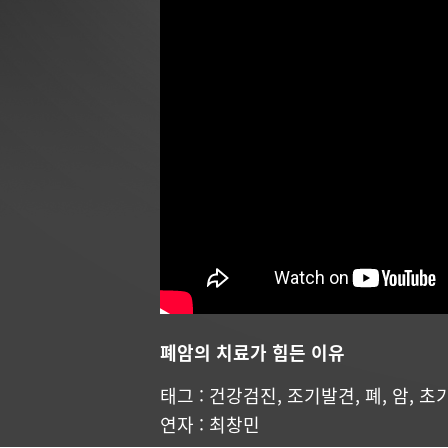
폐암의 치료가 힘든 이유
태그 :
건강검진
,
조기발견
,
폐
,
암
,
초
연자 :
최창민